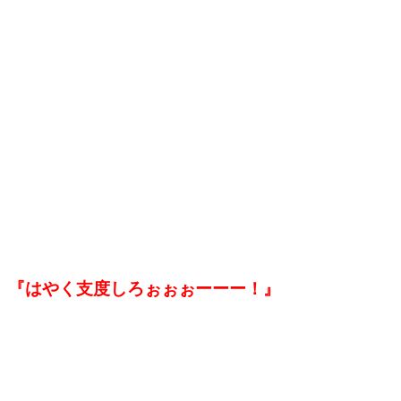
『はやく支度しろぉぉぉーーー！』