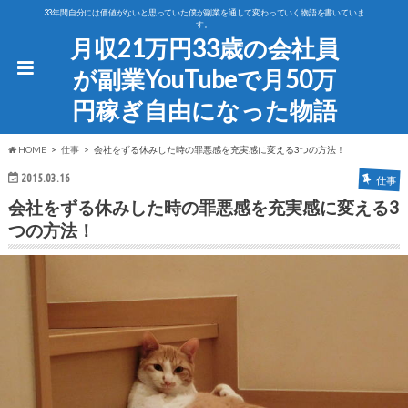
33年間自分には価値がないと思っていた僕が副業を通して変わっていく物語を書いていま
す。
月収21万円33歳の会社員
が副業YouTubeで月50万
円稼ぎ自由になった物語
HOME
仕事
会社をずる休みした時の罪悪感を充実感に変える3つの方法！
2015.03.16
仕事
会社をずる休みした時の罪悪感を充実感に変える3
つの方法！