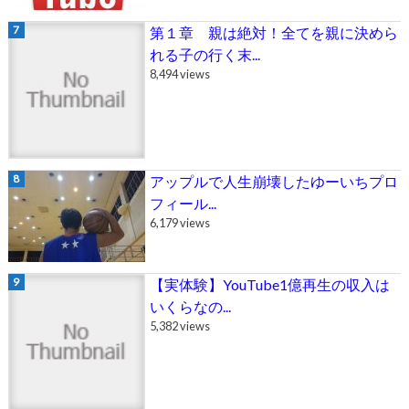
第１章 親は絶対！全てを親に決めら
れる子の行く末...
8,494 views
アップルで人生崩壊したゆーいちプロ
フィール...
6,179 views
【実体験】YouTube1億再生の収入は
いくらなの...
5,382 views