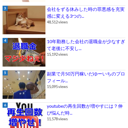
会社をずる休みした時の罪悪感を充実
感に変える3つの...
48,512 views
10年勤務した会社の退職金が少なすぎ
て老後に不安し...
15,192 views
副業で月50万円稼いだゆーいちのプロ
フィール...
15,095 views
youtubeの再生回数が増やすには？伸
び悩んだ時...
11,578 views