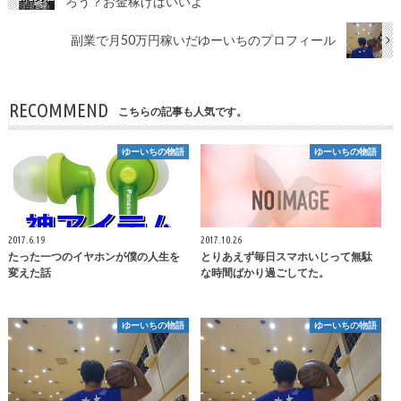
ろう？お金稼げばいいよ
副業で月50万円稼いだゆーいちのプロフィール
RECOMMEND
こちらの記事も人気です。
ゆーいちの物語
ゆーいちの物語
2017.6.19
2017.10.26
たった一つのイヤホンが僕の人生を
とりあえず毎日スマホいじって無駄
変えた話
な時間ばかり過ごしてた。
ゆーいちの物語
ゆーいちの物語