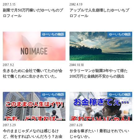
2017.5.15
2042.4.19
副業で月50万円稼いだゆーいちのプ
アップルで人生崩壊したゆーいちプ
ロフィール
ロフィール
ゆーいちの物語
ゆーいちの物語
2017.9.2
2044.10.18
生きるために会社で働いてたのが会
サラリーマンが副業3年やって得た
社で働くために生かされていた。
200万円と金銭的不安からの脱出
ゆーいちの物語
ゆーいちの物語
2017.5.29
2017.6.20
今のままじゃダメなのは感じるけ
お金を稼ぎたい！最初はそれでいい
ど、何をすればいいんだろう？お金
じゃないか。