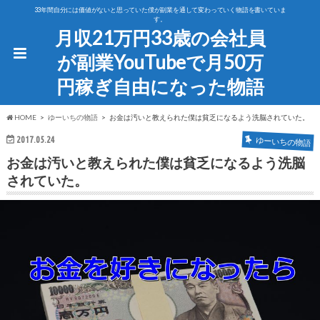
33年間自分には価値がないと思っていた僕が副業を通して変わっていく物語を書いていま
す。
月収21万円33歳の会社員
が副業YouTubeで月50万
円稼ぎ自由になった物語
HOME
ゆーいちの物語
お金は汚いと教えられた僕は貧乏になるよう洗脳されていた。
2017.05.24
ゆーいちの物語
お金は汚いと教えられた僕は貧乏になるよう洗脳
されていた。