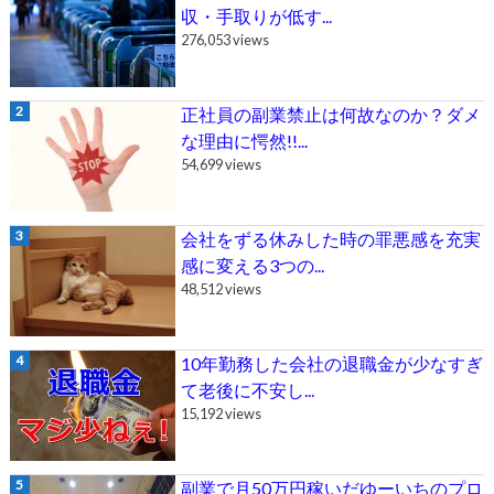
収・手取りが低す...
276,053 views
正社員の副業禁止は何故なのか？ダメ
な理由に愕然!!...
54,699 views
会社をずる休みした時の罪悪感を充実
感に変える3つの...
48,512 views
10年勤務した会社の退職金が少なすぎ
て老後に不安し...
15,192 views
副業で月50万円稼いだゆーいちのプロ