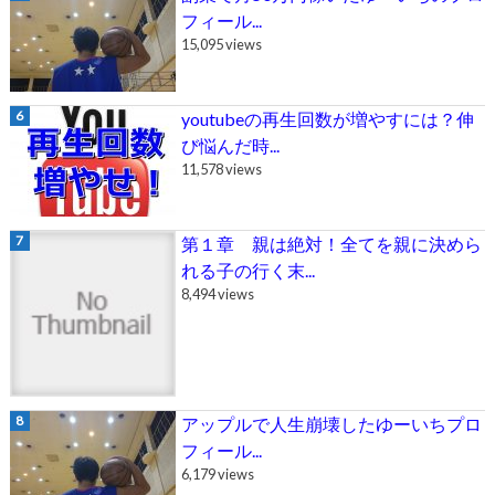
フィール...
15,095 views
youtubeの再生回数が増やすには？伸
び悩んだ時...
11,578 views
第１章 親は絶対！全てを親に決めら
れる子の行く末...
8,494 views
アップルで人生崩壊したゆーいちプロ
フィール...
6,179 views